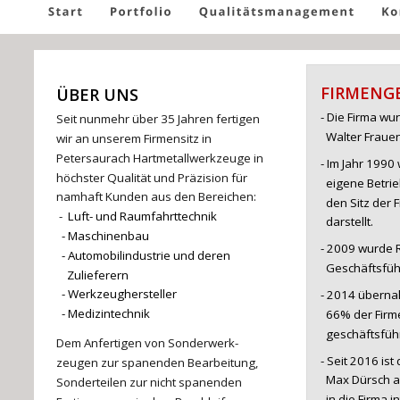
FIRMENG
ÜBER UNS
- Die Firma wu
Seit nunmehr über 35 Jahren fertigen 
  Walter Fraue
wir an unserem Firmensitz in 
Petersaurach Hartmetallwerkzeuge in 
- Im Jahr 1990
höchster Qualität und Präzision für 
  eigene Betr
namhaft Kunden aus den Bereichen:
  den Sitz der
 - 
 Luft- und Raumfahrttechnik
  darstellt.
  - Maschinenbau
- 2009 wurde 
  - Automobilindustrie und deren    
  Geschäftsfüh
    Zulieferern
  - Werkzeughersteller
- 2014 überna
  - Medizintechnik
  66% der Firme
  geschäftsfüh
Dem Anfertigen von Sonderwerk-
- Seit 2016 is
zeugen zur spanenden Bearbeitung, 
  Max Dürsch a
Sonderteilen zur nicht spanenden 
  in die Firma i